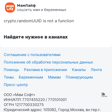
МамЛайф
Ошибка на странице
соцсеть мам и беременных
crypto.randomUUID is not a function
Найдите нужное в каналах
Соглашение с пользователями
Положение об обработке персональных данных
Помощь
Реклама в приложении
Каналы
Лента
Темы
Беременным
Мамам
Планирующим
Пресс-центр
ООО «Мам Софт»
ИНН/КПП 7707455220 / 770101001
ОГРН 1217700330275
Юридический адрес: 105082, Город Москва, вн.тер.г.