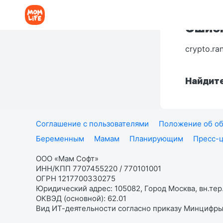
Ошибк
crypto.ra
Найдите
Соглашение с пользователями
Положение об об
Беременным
Мамам
Планирующим
Пресс-
ООО «Мам Софт»
ИНН/КПП 7707455220 / 770101001
ОГРН 1217700330275
Юридический адрес: 105082, Город Москва, вн.тер.
ОКВЭД (основной): 62.01
Вид ИТ-деятельности согласно приказу Минцифры: