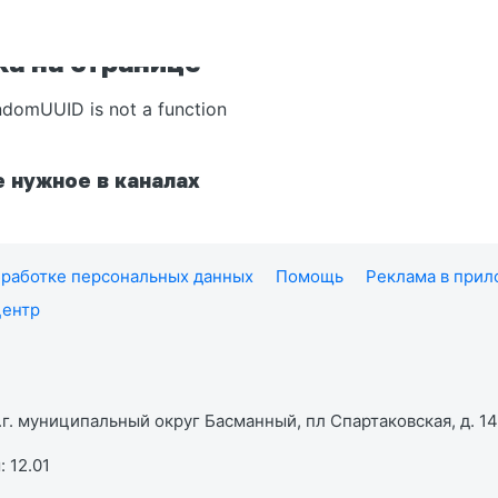
а на странице
ndomUUID is not a function
 нужное в каналах
работке персональных данных
Помощь
Реклама в при
центр
г. муниципальный округ Басманный, пл Спартаковская, д. 14,
 12.01