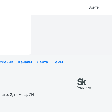
Войти
ложении
Каналы
Лента
Темы
 стр. 2, помещ. 7Н