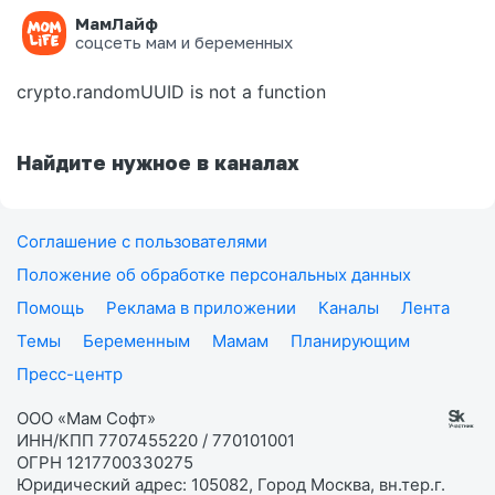
МамЛайф
Ошибка на странице
соцсеть мам и беременных
crypto.randomUUID is not a function
Найдите нужное в каналах
Соглашение с пользователями
Положение об обработке персональных данных
Помощь
Реклама в приложении
Каналы
Лента
Темы
Беременным
Мамам
Планирующим
Пресс-центр
ООО «Мам Софт»
ИНН/КПП 7707455220 / 770101001
ОГРН 1217700330275
Юридический адрес: 105082, Город Москва, вн.тер.г.