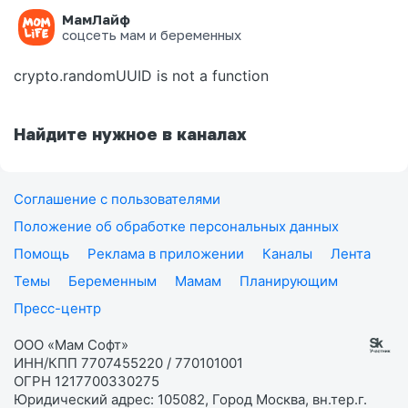
МамЛайф
Ошибка на странице
соцсеть мам и беременных
crypto.randomUUID is not a function
Найдите нужное в каналах
Соглашение с пользователями
Положение об обработке персональных данных
Помощь
Реклама в приложении
Каналы
Лента
Темы
Беременным
Мамам
Планирующим
Пресс-центр
ООО «Мам Софт»
ИНН/КПП 7707455220 / 770101001
ОГРН 1217700330275
Юридический адрес: 105082, Город Москва, вн.тер.г.