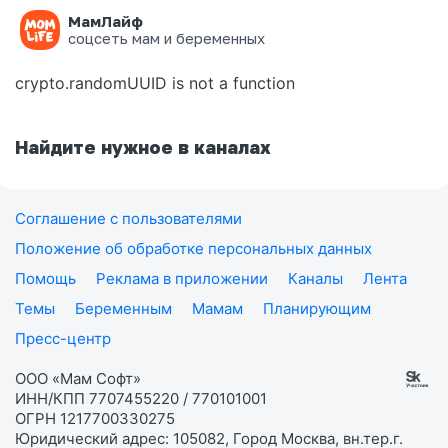
МамЛайф
Ошибка на странице
соцсеть мам и беременных
crypto.randomUUID is not a function
Найдите нужное в каналах
Соглашение с пользователями
Положение об обработке персональных данных
Помощь
Реклама в приложении
Каналы
Лента
Темы
Беременным
Мамам
Планирующим
Пресс-центр
ООО «Мам Софт»
ИНН/КПП 7707455220 / 770101001
ОГРН 1217700330275
Юридический адрес: 105082, Город Москва, вн.тер.г.