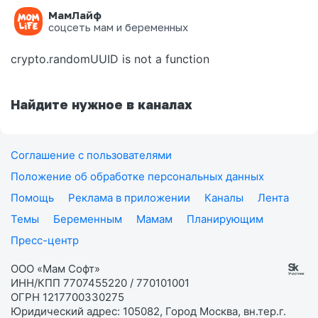
МамЛайф
Ошибка на странице
соцсеть мам и беременных
crypto.randomUUID is not a function
Найдите нужное в каналах
Соглашение с пользователями
Положение об обработке персональных данных
Помощь
Реклама в приложении
Каналы
Лента
Темы
Беременным
Мамам
Планирующим
Пресс-центр
ООО «Мам Софт»
ИНН/КПП 7707455220 / 770101001
ОГРН 1217700330275
Юридический адрес: 105082, Город Москва, вн.тер.г.