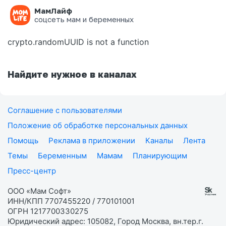
МамЛайф
Ошибка на странице
соцсеть мам и беременных
crypto.randomUUID is not a function
Найдите нужное в каналах
Соглашение с пользователями
Положение об обработке персональных данных
Помощь
Реклама в приложении
Каналы
Лента
Темы
Беременным
Мамам
Планирующим
Пресс-центр
ООО «Мам Софт»
ИНН/КПП 7707455220 / 770101001
ОГРН 1217700330275
Юридический адрес: 105082, Город Москва, вн.тер.г.