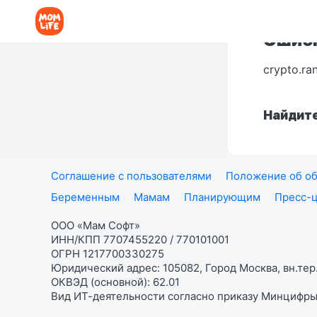
Ошибк
crypto.ra
Найдите
Соглашение с пользователями
Положение об об
Беременным
Мамам
Планирующим
Пресс-
ООО «Мам Софт»
ИНН/КПП 7707455220 / 770101001
ОГРН 1217700330275
Юридический адрес: 105082, Город Москва, вн.тер.
ОКВЭД (основной): 62.01
Вид ИТ-деятельности согласно приказу Минцифры: