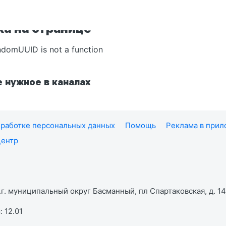
а на странице
ndomUUID is not a function
 нужное в каналах
работке персональных данных
Помощь
Реклама в при
центр
г. муниципальный округ Басманный, пл Спартаковская, д. 14,
 12.01