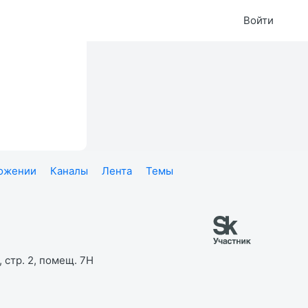
Войти
ложении
Каналы
Лента
Темы
 стр. 2, помещ. 7Н