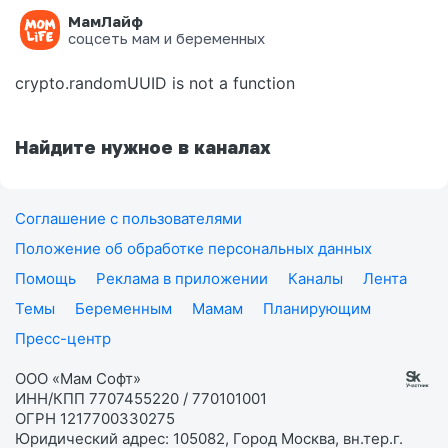
МамЛайф
Ошибка на странице
соцсеть мам и беременных
crypto.randomUUID is not a function
Найдите нужное в каналах
Соглашение с пользователями
Положение об обработке персональных данных
Помощь
Реклама в приложении
Каналы
Лента
Темы
Беременным
Мамам
Планирующим
Пресс-центр
ООО «Мам Софт»
ИНН/КПП 7707455220 / 770101001
ОГРН 1217700330275
Юридический адрес: 105082, Город Москва, вн.тер.г.