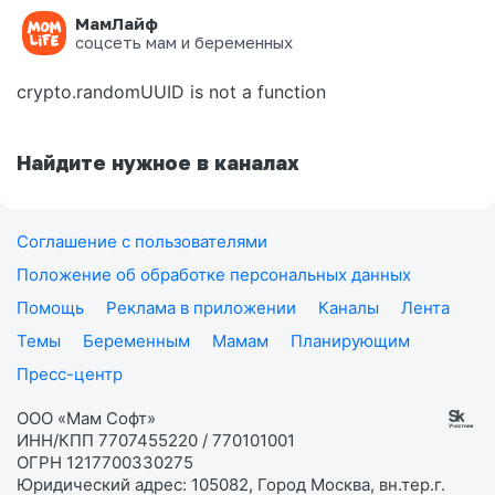
МамЛайф
Ошибка на странице
соцсеть мам и беременных
crypto.randomUUID is not a function
Найдите нужное в каналах
Соглашение с пользователями
Положение об обработке персональных данных
Помощь
Реклама в приложении
Каналы
Лента
Темы
Беременным
Мамам
Планирующим
Пресс-центр
ООО «Мам Софт»
ИНН/КПП 7707455220 / 770101001
ОГРН 1217700330275
Юридический адрес: 105082, Город Москва, вн.тер.г.