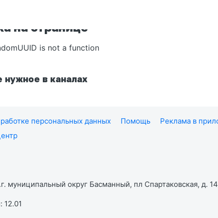
а на странице
ndomUUID is not a function
 нужное в каналах
работке персональных данных
Помощь
Реклама в при
центр
г. муниципальный округ Басманный, пл Спартаковская, д. 14,
 12.01