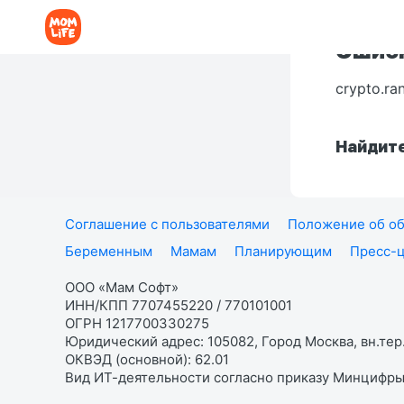
Ошибк
crypto.ra
Найдите
Соглашение с пользователями
Положение об об
Беременным
Мамам
Планирующим
Пресс-
ООО «Мам Софт»
ИНН/КПП 7707455220 / 770101001
ОГРН 1217700330275
Юридический адрес: 105082, Город Москва, вн.тер.
ОКВЭД (основной): 62.01
Вид ИТ-деятельности согласно приказу Минцифры: