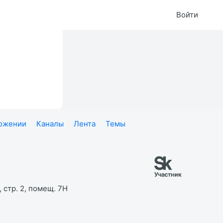
Войти
ложении
Каналы
Лента
Темы
 стр. 2, помещ. 7Н