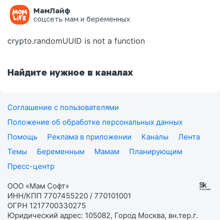
МамЛайф
Ошибка на странице
соцсеть мам и беременных
crypto.randomUUID is not a function
Найдите нужное в каналах
Соглашение с пользователями
Положение об обработке персональных данных
Помощь
Реклама в приложении
Каналы
Лента
Темы
Беременным
Мамам
Планирующим
Пресс-центр
ООО «Мам Софт»
ИНН/КПП 7707455220 / 770101001
ОГРН 1217700330275
Юридический адрес: 105082, Город Москва, вн.тер.г.