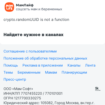
МамЛайф
Ошибка на странице
соцсеть мам и беременных
crypto.randomUUID is not a function
Найдите нужное в каналах
Соглашение с пользователями
Положение об обработке персональных данных
Помощь
Реклама в приложении
Каналы
Лента
Темы
Беременным
Мамам
Планирующим
Пресс-центр
ООО «Мам Софт»
ИНН/КПП 7707455220 / 770101001
ОГРН 1217700330275
Юридический адрес: 105082, Город Москва, вн.тер.г.