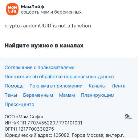
МамЛайф
Ошибка на странице
соцсеть мам и беременных
crypto.randomUUID is not a function
Найдите нужное в каналах
Соглашение с пользователями
Положение об обработке персональных данных
Помощь
Реклама в приложении
Каналы
Лента
Темы
Беременным
Мамам
Планирующим
Пресс-центр
ООО «Мам Софт»
ИНН/КПП 7707455220 / 770101001
ОГРН 1217700330275
Юридический адрес: 105082, Город Москва, вн.тер.г.