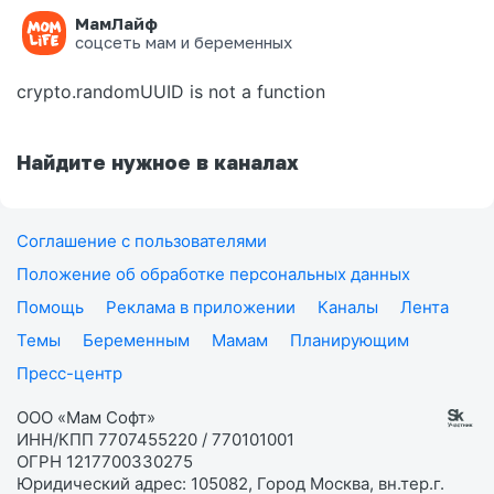
МамЛайф
Ошибка на странице
соцсеть мам и беременных
crypto.randomUUID is not a function
Найдите нужное в каналах
Соглашение с пользователями
Положение об обработке персональных данных
Помощь
Реклама в приложении
Каналы
Лента
Темы
Беременным
Мамам
Планирующим
Пресс-центр
ООО «Мам Софт»
ИНН/КПП 7707455220 / 770101001
ОГРН 1217700330275
Юридический адрес: 105082, Город Москва, вн.тер.г.