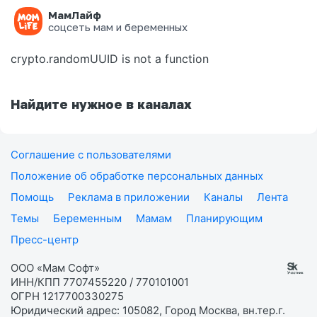
МамЛайф
Ошибка на странице
соцсеть мам и беременных
crypto.randomUUID is not a function
Найдите нужное в каналах
Соглашение с пользователями
Положение об обработке персональных данных
Помощь
Реклама в приложении
Каналы
Лента
Темы
Беременным
Мамам
Планирующим
Пресс-центр
ООО «Мам Софт»
ИНН/КПП 7707455220 / 770101001
ОГРН 1217700330275
Юридический адрес: 105082, Город Москва, вн.тер.г.