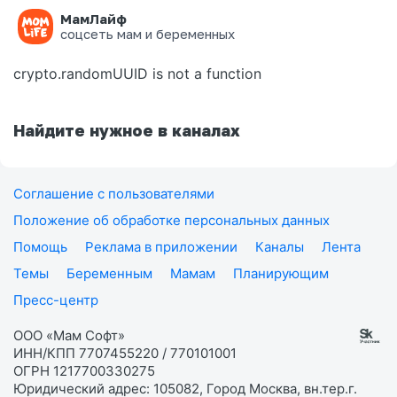
МамЛайф
Ошибка на странице
соцсеть мам и беременных
crypto.randomUUID is not a function
Найдите нужное в каналах
Соглашение с пользователями
Положение об обработке персональных данных
Помощь
Реклама в приложении
Каналы
Лента
Темы
Беременным
Мамам
Планирующим
Пресс-центр
ООО «Мам Софт»
ИНН/КПП 7707455220 / 770101001
ОГРН 1217700330275
Юридический адрес: 105082, Город Москва, вн.тер.г.