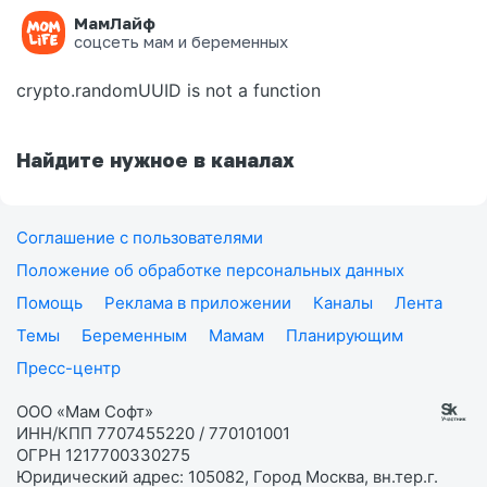
МамЛайф
Ошибка на странице
соцсеть мам и беременных
crypto.randomUUID is not a function
Найдите нужное в каналах
Соглашение с пользователями
Положение об обработке персональных данных
Помощь
Реклама в приложении
Каналы
Лента
Темы
Беременным
Мамам
Планирующим
Пресс-центр
ООО «Мам Софт»
ИНН/КПП 7707455220 / 770101001
ОГРН 1217700330275
Юридический адрес: 105082, Город Москва, вн.тер.г.