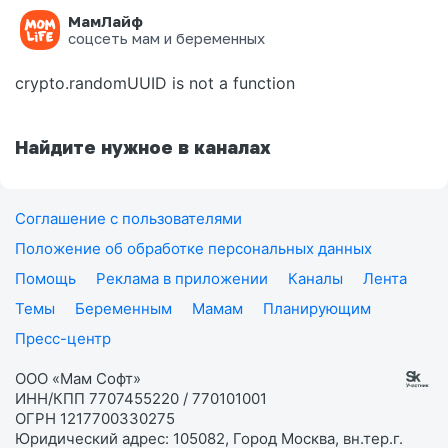
МамЛайф
Ошибка на странице
соцсеть мам и беременных
crypto.randomUUID is not a function
Найдите нужное в каналах
Соглашение с пользователями
Положение об обработке персональных данных
Помощь
Реклама в приложении
Каналы
Лента
Темы
Беременным
Мамам
Планирующим
Пресс-центр
ООО «Мам Софт»
ИНН/КПП 7707455220 / 770101001
ОГРН 1217700330275
Юридический адрес: 105082, Город Москва, вн.тер.г.