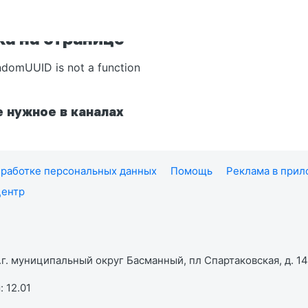
а на странице
ndomUUID is not a function
 нужное в каналах
работке персональных данных
Помощь
Реклама в при
центр
г. муниципальный округ Басманный, пл Спартаковская, д. 14,
 12.01