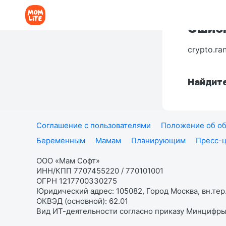
Ошибк
crypto.ra
Найдите
Соглашение с пользователями
Положение об об
Беременным
Мамам
Планирующим
Пресс-
ООО «Мам Софт»
ИНН/КПП 7707455220 / 770101001
ОГРН 1217700330275
Юридический адрес: 105082, Город Москва, вн.тер.
ОКВЭД (основной): 62.01
Вид ИТ-деятельности согласно приказу Минцифры: