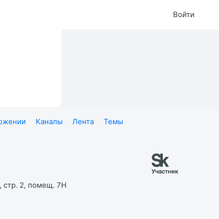
Войти
ложении
Каналы
Лента
Темы
 стр. 2, помещ. 7Н