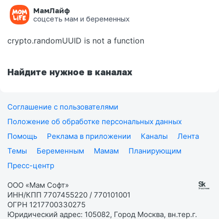
МамЛайф
Ошибка на странице
соцсеть мам и беременных
crypto.randomUUID is not a function
Найдите нужное в каналах
Соглашение с пользователями
Положение об обработке персональных данных
Помощь
Реклама в приложении
Каналы
Лента
Темы
Беременным
Мамам
Планирующим
Пресс-центр
ООО «Мам Софт»
ИНН/КПП 7707455220 / 770101001
ОГРН 1217700330275
Юридический адрес: 105082, Город Москва, вн.тер.г.