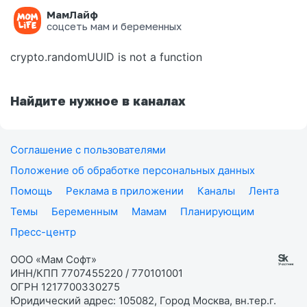
МамЛайф
Ошибка на странице
соцсеть мам и беременных
crypto.randomUUID is not a function
Найдите нужное в каналах
Соглашение с пользователями
Положение об обработке персональных данных
Помощь
Реклама в приложении
Каналы
Лента
Темы
Беременным
Мамам
Планирующим
Пресс-центр
ООО «Мам Софт»
ИНН/КПП 7707455220 / 770101001
ОГРН 1217700330275
Юридический адрес: 105082, Город Москва, вн.тер.г.