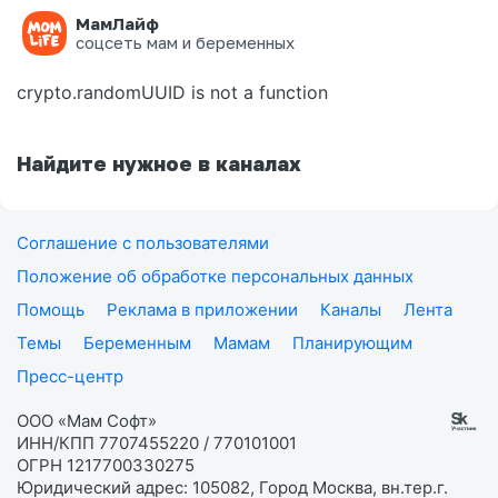
МамЛайф
Ошибка на странице
соцсеть мам и беременных
crypto.randomUUID is not a function
Найдите нужное в каналах
Соглашение с пользователями
Положение об обработке персональных данных
Помощь
Реклама в приложении
Каналы
Лента
Темы
Беременным
Мамам
Планирующим
Пресс-центр
ООО «Мам Софт»
ИНН/КПП 7707455220 / 770101001
ОГРН 1217700330275
Юридический адрес: 105082, Город Москва, вн.тер.г.