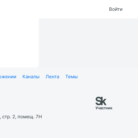
Войти
ложении
Каналы
Лента
Темы
 стр. 2, помещ. 7Н