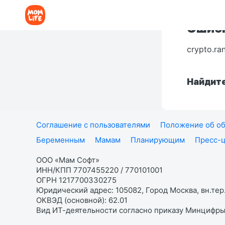
Ошибк
crypto.ra
Найдите
Соглашение с пользователями
Положение об об
Беременным
Мамам
Планирующим
Пресс-
ООО «Мам Софт»
ИНН/КПП 7707455220 / 770101001
ОГРН 1217700330275
Юридический адрес: 105082, Город Москва, вн.тер.
ОКВЭД (основной): 62.01
Вид ИТ-деятельности согласно приказу Минцифры: