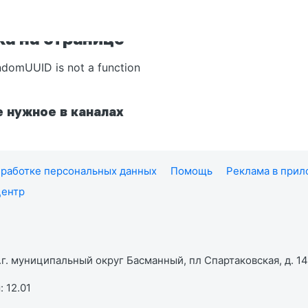
а на странице
ndomUUID is not a function
 нужное в каналах
работке персональных данных
Помощь
Реклама в при
центр
г. муниципальный округ Басманный, пл Спартаковская, д. 14,
 12.01