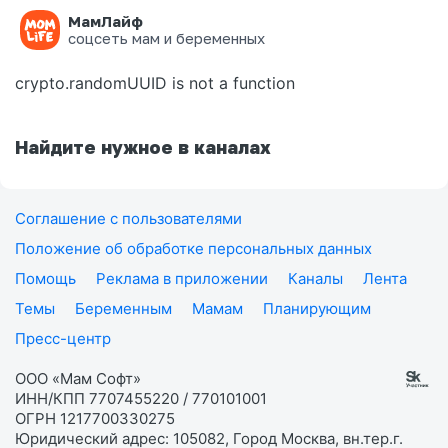
МамЛайф
Ошибка на странице
соцсеть мам и беременных
crypto.randomUUID is not a function
Найдите нужное в каналах
Соглашение с пользователями
Положение об обработке персональных данных
Помощь
Реклама в приложении
Каналы
Лента
Темы
Беременным
Мамам
Планирующим
Пресс-центр
ООО «Мам Софт»
ИНН/КПП 7707455220 / 770101001
ОГРН 1217700330275
Юридический адрес: 105082, Город Москва, вн.тер.г.