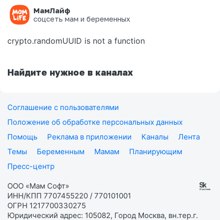
МамЛайф
Ошибка на странице
соцсеть мам и беременных
crypto.randomUUID is not a function
Найдите нужное в каналах
Соглашение с пользователями
Положение об обработке персональных данных
Помощь
Реклама в приложении
Каналы
Лента
Темы
Беременным
Мамам
Планирующим
Пресс-центр
ООО «Мам Софт»
ИНН/КПП 7707455220 / 770101001
ОГРН 1217700330275
Юридический адрес: 105082, Город Москва, вн.тер.г.