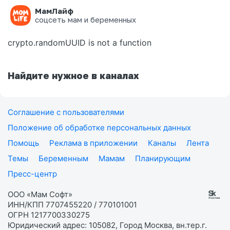
МамЛайф
Ошибка на странице
соцсеть мам и беременных
crypto.randomUUID is not a function
Найдите нужное в каналах
Соглашение с пользователями
Положение об обработке персональных данных
Помощь
Реклама в приложении
Каналы
Лента
Темы
Беременным
Мамам
Планирующим
Пресс-центр
ООО «Мам Софт»
ИНН/КПП 7707455220 / 770101001
ОГРН 1217700330275
Юридический адрес: 105082, Город Москва, вн.тер.г.