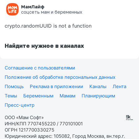
МамЛайф
Ошибка на странице
соцсеть мам и беременных
crypto.randomUUID is not a function
Найдите нужное в каналах
Соглашение с пользователями
Положение об обработке персональных данных
Помощь
Реклама в приложении
Каналы
Лента
Темы
Беременным
Мамам
Планирующим
Пресс-центр
ООО «Мам Софт»
ИНН/КПП 7707455220 / 770101001
ОГРН 1217700330275
Юридический адрес: 105082, Город Москва, вн.тер.г.