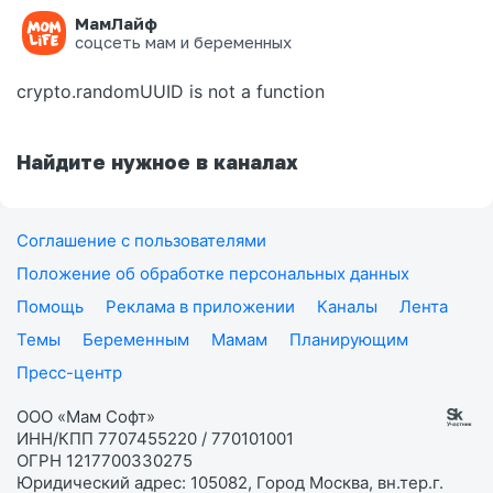
МамЛайф
Ошибка на странице
соцсеть мам и беременных
crypto.randomUUID is not a function
Найдите нужное в каналах
Соглашение с пользователями
Положение об обработке персональных данных
Помощь
Реклама в приложении
Каналы
Лента
Темы
Беременным
Мамам
Планирующим
Пресс-центр
ООО «Мам Софт»
ИНН/КПП 7707455220 / 770101001
ОГРН 1217700330275
Юридический адрес: 105082, Город Москва, вн.тер.г.