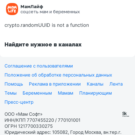
МамЛайф
Ошибка на странице
соцсеть мам и беременных
crypto.randomUUID is not a function
Найдите нужное в каналах
Соглашение с пользователями
Положение об обработке персональных данных
Помощь
Реклама в приложении
Каналы
Лента
Темы
Беременным
Мамам
Планирующим
Пресс-центр
ООО «Мам Софт»
ИНН/КПП 7707455220 / 770101001
ОГРН 1217700330275
Юридический адрес: 105082, Город Москва, вн.тер.г.