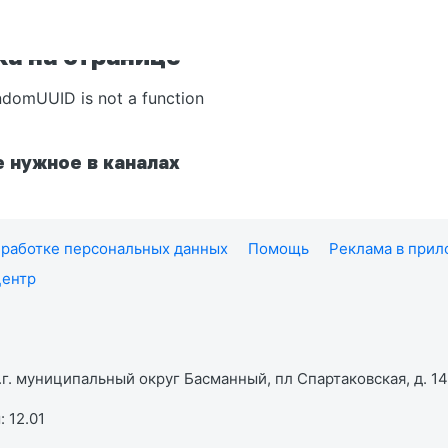
а на странице
ndomUUID is not a function
 нужное в каналах
работке персональных данных
Помощь
Реклама в при
центр
г. муниципальный округ Басманный, пл Спартаковская, д. 14,
 12.01