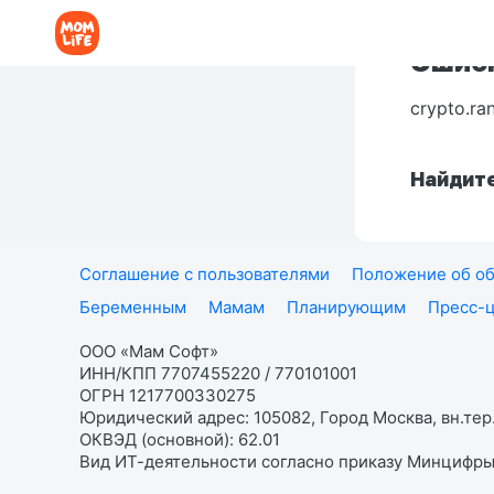
Ошибк
crypto.ra
Найдите
Соглашение с пользователями
Положение об об
Беременным
Мамам
Планирующим
Пресс-
ООО «Мам Софт»
ИНН/КПП 7707455220 / 770101001
ОГРН 1217700330275
Юридический адрес: 105082, Город Москва, вн.тер.
ОКВЭД (основной): 62.01
Вид ИТ-деятельности согласно приказу Минцифры: