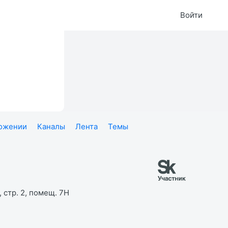
Войти
ложении
Каналы
Лента
Темы
 стр. 2, помещ. 7Н