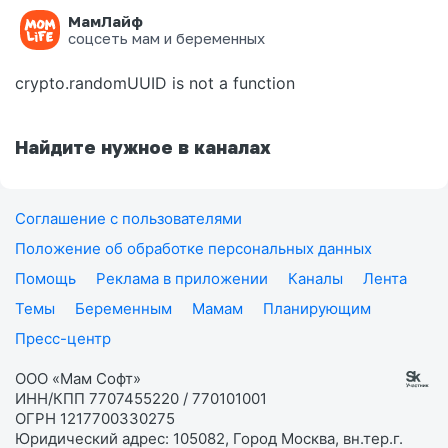
МамЛайф
Ошибка на странице
соцсеть мам и беременных
crypto.randomUUID is not a function
Найдите нужное в каналах
Соглашение с пользователями
Положение об обработке персональных данных
Помощь
Реклама в приложении
Каналы
Лента
Темы
Беременным
Мамам
Планирующим
Пресс-центр
ООО «Мам Софт»
ИНН/КПП 7707455220 / 770101001
ОГРН 1217700330275
Юридический адрес: 105082, Город Москва, вн.тер.г.