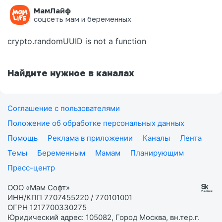
МамЛайф
Ошибка на странице
соцсеть мам и беременных
crypto.randomUUID is not a function
Найдите нужное в каналах
Соглашение с пользователями
Положение об обработке персональных данных
Помощь
Реклама в приложении
Каналы
Лента
Темы
Беременным
Мамам
Планирующим
Пресс-центр
ООО «Мам Софт»
ИНН/КПП 7707455220 / 770101001
ОГРН 1217700330275
Юридический адрес: 105082, Город Москва, вн.тер.г.