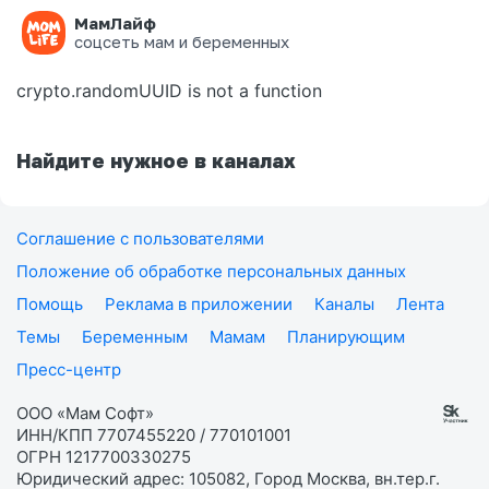
МамЛайф
Ошибка на странице
соцсеть мам и беременных
crypto.randomUUID is not a function
Найдите нужное в каналах
Соглашение с пользователями
Положение об обработке персональных данных
Помощь
Реклама в приложении
Каналы
Лента
Темы
Беременным
Мамам
Планирующим
Пресс-центр
ООО «Мам Софт»
ИНН/КПП 7707455220 / 770101001
ОГРН 1217700330275
Юридический адрес: 105082, Город Москва, вн.тер.г.