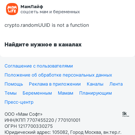
МамЛайф
Ошибка на странице
соцсеть мам и беременных
crypto.randomUUID is not a function
Найдите нужное в каналах
Соглашение с пользователями
Положение об обработке персональных данных
Помощь
Реклама в приложении
Каналы
Лента
Темы
Беременным
Мамам
Планирующим
Пресс-центр
ООО «Мам Софт»
ИНН/КПП 7707455220 / 770101001
ОГРН 1217700330275
Юридический адрес: 105082, Город Москва, вн.тер.г.