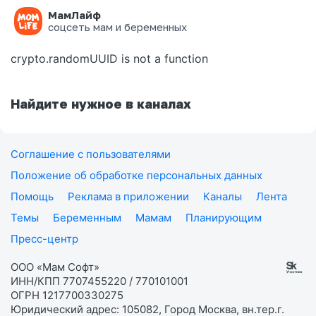
МамЛайф
Ошибка на странице
соцсеть мам и беременных
crypto.randomUUID is not a function
Найдите нужное в каналах
Соглашение с пользователями
Положение об обработке персональных данных
Помощь
Реклама в приложении
Каналы
Лента
Темы
Беременным
Мамам
Планирующим
Пресс-центр
ООО «Мам Софт»
ИНН/КПП 7707455220 / 770101001
ОГРН 1217700330275
Юридический адрес: 105082, Город Москва, вн.тер.г.