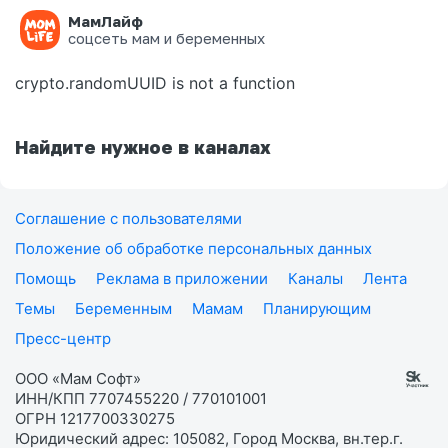
МамЛайф
Ошибка на странице
соцсеть мам и беременных
crypto.randomUUID is not a function
Найдите нужное в каналах
Соглашение с пользователями
Положение об обработке персональных данных
Помощь
Реклама в приложении
Каналы
Лента
Темы
Беременным
Мамам
Планирующим
Пресс-центр
ООО «Мам Софт»
ИНН/КПП 7707455220 / 770101001
ОГРН 1217700330275
Юридический адрес: 105082, Город Москва, вн.тер.г.