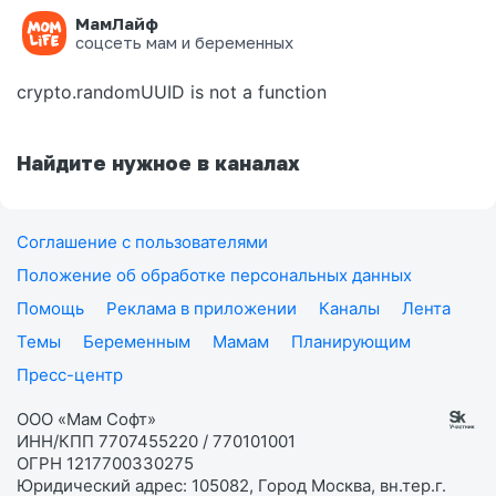
МамЛайф
Ошибка на странице
соцсеть мам и беременных
crypto.randomUUID is not a function
Найдите нужное в каналах
Соглашение с пользователями
Положение об обработке персональных данных
Помощь
Реклама в приложении
Каналы
Лента
Темы
Беременным
Мамам
Планирующим
Пресс-центр
ООО «Мам Софт»
ИНН/КПП 7707455220 / 770101001
ОГРН 1217700330275
Юридический адрес: 105082, Город Москва, вн.тер.г.