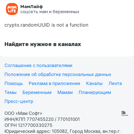
МамЛайф
Ошибка на странице
соцсеть мам и беременных
crypto.randomUUID is not a function
Найдите нужное в каналах
Соглашение с пользователями
Положение об обработке персональных данных
Помощь
Реклама в приложении
Каналы
Лента
Темы
Беременным
Мамам
Планирующим
Пресс-центр
ООО «Мам Софт»
ИНН/КПП 7707455220 / 770101001
ОГРН 1217700330275
Юридический адрес: 105082, Город Москва, вн.тер.г.