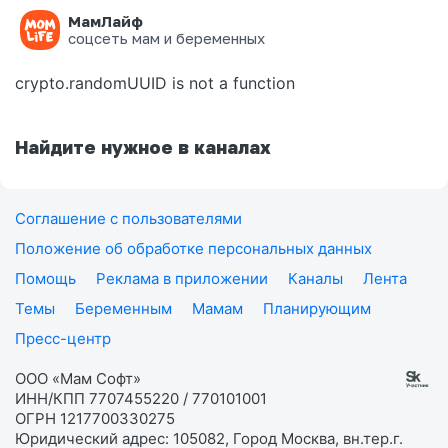
МамЛайф
Ошибка на странице
соцсеть мам и беременных
crypto.randomUUID is not a function
Найдите нужное в каналах
Соглашение с пользователями
Положение об обработке персональных данных
Помощь
Реклама в приложении
Каналы
Лента
Темы
Беременным
Мамам
Планирующим
Пресс-центр
ООО «Мам Софт»
ИНН/КПП 7707455220 / 770101001
ОГРН 1217700330275
Юридический адрес: 105082, Город Москва, вн.тер.г.