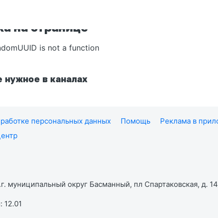
а на странице
ndomUUID is not a function
 нужное в каналах
работке персональных данных
Помощь
Реклама в при
центр
г. муниципальный округ Басманный, пл Спартаковская, д. 14,
 12.01