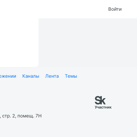
Войти
ложении
Каналы
Лента
Темы
 стр. 2, помещ. 7Н