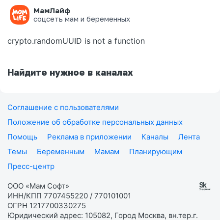
МамЛайф
Ошибка на странице
соцсеть мам и беременных
crypto.randomUUID is not a function
Найдите нужное в каналах
Соглашение с пользователями
Положение об обработке персональных данных
Помощь
Реклама в приложении
Каналы
Лента
Темы
Беременным
Мамам
Планирующим
Пресс-центр
ООО «Мам Софт»
ИНН/КПП 7707455220 / 770101001
ОГРН 1217700330275
Юридический адрес: 105082, Город Москва, вн.тер.г.