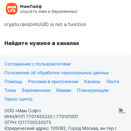
МамЛайф
Ошибка на странице
соцсеть мам и беременных
crypto.randomUUID is not a function
Найдите нужное в каналах
Соглашение с пользователями
Положение об обработке персональных данных
Помощь
Реклама в приложении
Каналы
Лента
Темы
Беременным
Мамам
Планирующим
Пресс-центр
ООО «Мам Софт»
ИНН/КПП 7707455220 / 770101001
ОГРН 1217700330275
Юридический адрес: 105082, Город Москва, вн.тер.г.