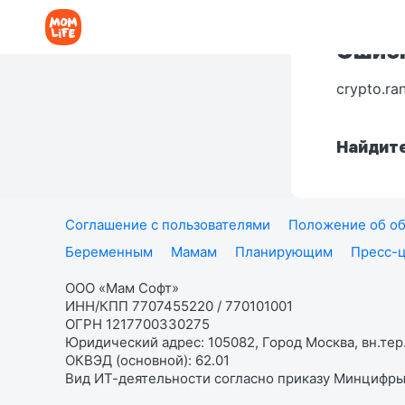
Ошибк
crypto.ra
Найдите
Соглашение с пользователями
Положение об об
Беременным
Мамам
Планирующим
Пресс-
ООО «Мам Софт»
ИНН/КПП 7707455220 / 770101001
ОГРН 1217700330275
Юридический адрес: 105082, Город Москва, вн.тер.
ОКВЭД (основной): 62.01
Вид ИТ-деятельности согласно приказу Минцифры: