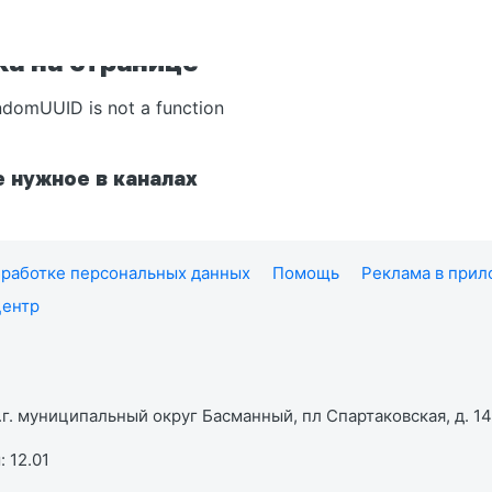
а на странице
ndomUUID is not a function
 нужное в каналах
работке персональных данных
Помощь
Реклама в при
центр
г. муниципальный округ Басманный, пл Спартаковская, д. 14,
 12.01