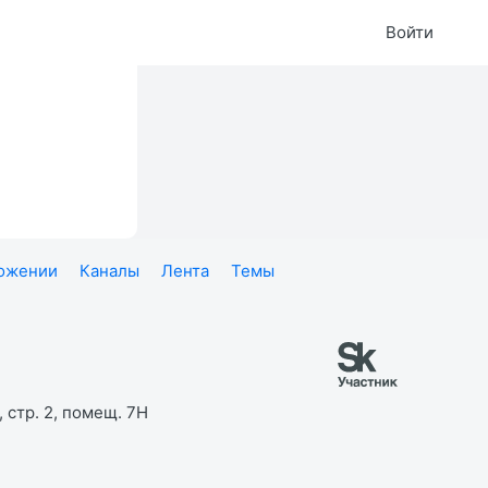
Войти
ложении
Каналы
Лента
Темы
 стр. 2, помещ. 7Н