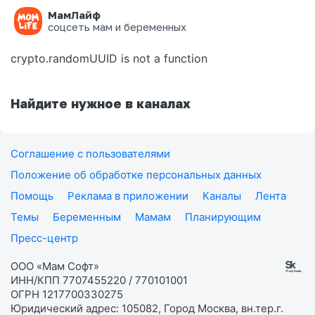
МамЛайф
Ошибка на странице
соцсеть мам и беременных
crypto.randomUUID is not a function
Найдите нужное в каналах
Соглашение с пользователями
Положение об обработке персональных данных
Помощь
Реклама в приложении
Каналы
Лента
Темы
Беременным
Мамам
Планирующим
Пресс-центр
ООО «Мам Софт»
ИНН/КПП 7707455220 / 770101001
ОГРН 1217700330275
Юридический адрес: 105082, Город Москва, вн.тер.г.