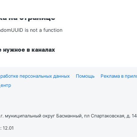
а на странице
ndomUUID is not a function
 нужное в каналах
работке персональных данных
Помощь
Реклама в при
центр
г. муниципальный округ Басманный, пл Спартаковская, д. 14,
 12.01