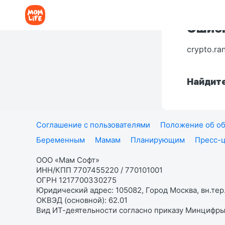
Ошибк
crypto.ra
Найдите
Соглашение с пользователями
Положение об об
Беременным
Мамам
Планирующим
Пресс-
ООО «Мам Софт»
ИНН/КПП 7707455220 / 770101001
ОГРН 1217700330275
Юридический адрес: 105082, Город Москва, вн.тер.
ОКВЭД (основной): 62.01
Вид ИТ-деятельности согласно приказу Минцифры: