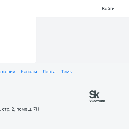
Войти
ложении
Каналы
Лента
Темы
 стр. 2, помещ. 7Н