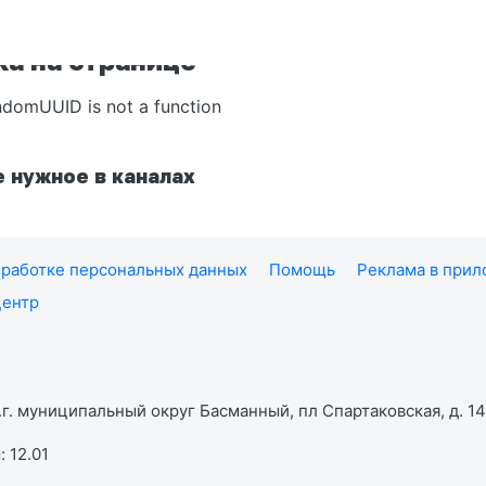
а на странице
ndomUUID is not a function
 нужное в каналах
работке персональных данных
Помощь
Реклама в при
центр
г. муниципальный округ Басманный, пл Спартаковская, д. 14,
 12.01