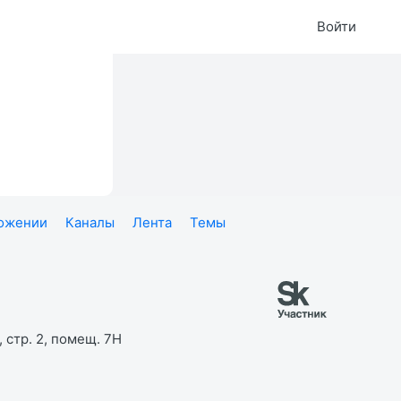
Войти
ложении
Каналы
Лента
Темы
 стр. 2, помещ. 7Н