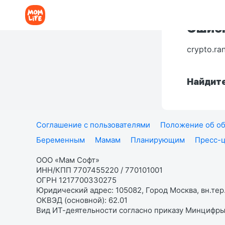
Ошибк
crypto.ra
Найдите
Соглашение с пользователями
Положение об об
Беременным
Мамам
Планирующим
Пресс-
ООО «Мам Софт»
ИНН/КПП 7707455220 / 770101001
ОГРН 1217700330275
Юридический адрес: 105082, Город Москва, вн.тер.
ОКВЭД (основной): 62.01
Вид ИТ-деятельности согласно приказу Минцифры: