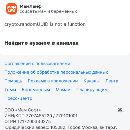
МамЛайф
Ошибка на странице
соцсеть мам и беременных
crypto.randomUUID is not a function
Найдите нужное в каналах
Соглашение с пользователями
Положение об обработке персональных данных
Помощь
Реклама в приложении
Каналы
Лента
Темы
Беременным
Мамам
Планирующим
Пресс-центр
ООО «Мам Софт»
ИНН/КПП 7707455220 / 770101001
ОГРН 1217700330275
Юридический адрес: 105082, Город Москва, вн.тер.г.