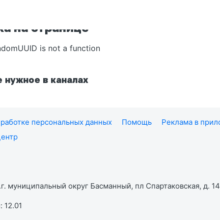
а на странице
ndomUUID is not a function
 нужное в каналах
работке персональных данных
Помощь
Реклама в при
центр
г. муниципальный округ Басманный, пл Спартаковская, д. 14,
 12.01