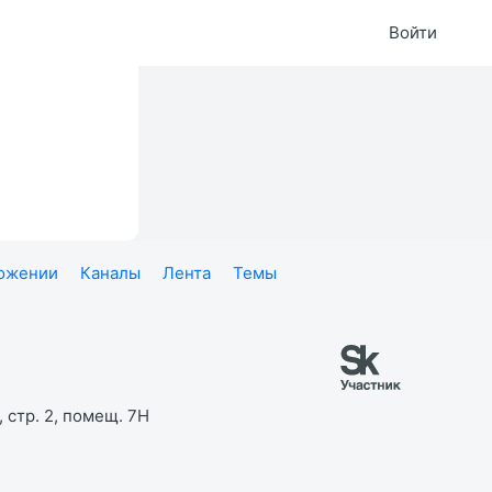
Войти
ложении
Каналы
Лента
Темы
 стр. 2, помещ. 7Н