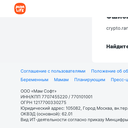
Ошибк
crypto.ra
Найдите
Соглашение с пользователями
Положение об об
Беременным
Мамам
Планирующим
Пресс-
ООО «Мам Софт»
ИНН/КПП 7707455220 / 770101001
ОГРН 1217700330275
Юридический адрес: 105082, Город Москва, вн.тер.
ОКВЭД (основной): 62.01
Вид ИТ-деятельности согласно приказу Минцифры: