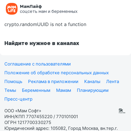
МамЛайф
Ошибка на странице
соцсеть мам и беременных
crypto.randomUUID is not a function
Найдите нужное в каналах
Соглашение с пользователями
Положение об обработке персональных данных
Помощь
Реклама в приложении
Каналы
Лента
Темы
Беременным
Мамам
Планирующим
Пресс-центр
ООО «Мам Софт»
ИНН/КПП 7707455220 / 770101001
ОГРН 1217700330275
Юридический адрес: 105082, Город Москва, вн.тер.г.